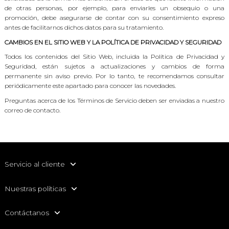
de otras personas, por ejemplo, para enviarles un obsequio o una
promoción, debe asegurarse de contar con su consentimiento expreso
antes de facilitarnos dichos datos para su tratamiento.
CAMBIOS EN EL SITIO WEB Y LA POLÍTICA DE PRIVACIDAD Y SEGURIDAD
Todos los contenidos del Sitio Web, incluida la Política de Privacidad y
Seguridad, están sujetos a actualizaciones y cambios de forma
permanente sin aviso previo. Por lo tanto, te recomendamos consultar
periódicamente este apartado para conocer las novedades.
Preguntas acerca de los Términos de Servicio deben ser enviadas a nuestro
correo de contacto.
Servicio al cliente
Nuestras políticas
Contáctanos