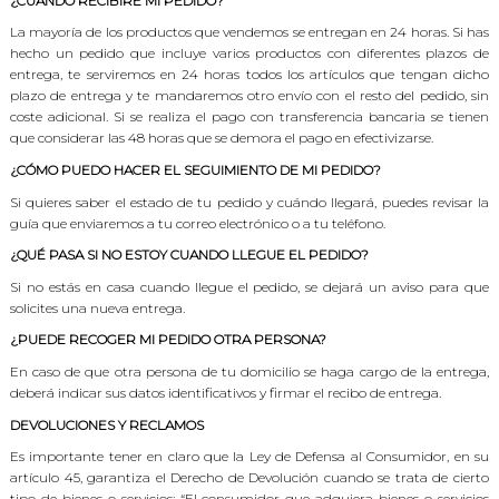
¿CUÁNDO RECIBIRÉ MI PEDIDO?
La mayoría de los productos que vendemos se entregan en 24 horas. Si has
hecho un pedido que incluye varios productos con diferentes plazos de
entrega, te serviremos en 24 horas todos los artículos que tengan dicho
plazo de entrega y te mandaremos otro envío con el resto del pedido, sin
coste adicional. Si se realiza el pago con transferencia bancaria se tienen
que considerar las 48 horas que se demora el pago en efectivizarse.
¿CÓMO PUEDO HACER EL SEGUIMIENTO DE MI PEDIDO?
Si quieres saber el estado de tu pedido y cuándo llegará, puedes revisar la
guía que enviaremos a tu correo electrónico o a tu teléfono.
¿QUÉ PASA SI NO ESTOY CUANDO LLEGUE EL PEDIDO?
Si no estás en casa cuando llegue el pedido, se dejará un aviso para que
solicites una nueva entrega.
¿PUEDE RECOGER MI PEDIDO OTRA PERSONA?
En caso de que otra persona de tu domicilio se haga cargo de la entrega,
deberá indicar sus datos identificativos y firmar el recibo de entrega.
DEVOLUCIONES Y RECLAMOS
Es importante tener en claro que la Ley de Defensa al Consumidor, en su
artículo 45, garantiza el Derecho de Devolución cuando se trata de cierto
tipo de bienes o servicios: “El consumidor que adquiera bienes o servicios