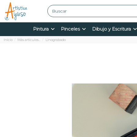
Pintura
Pinceles
Dibujo y Escritura
Inicio
Más artículos...
Linograbado