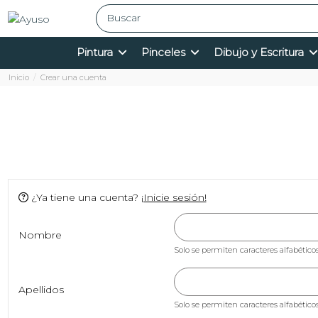
Pintura
Pinceles
Dibujo y Escritura
Inicio
Crear una cuenta
¿Ya tiene una cuenta?
¡Inicie sesión!
Nombre
Solo se permiten caracteres alfabéticos 
Apellidos
Solo se permiten caracteres alfabéticos 