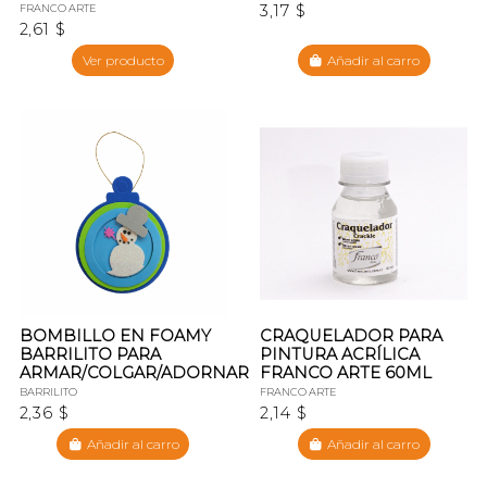
3,17 $
FRANCO ARTE
2,61 $
Ver producto
Añadir al carro
BOMBILLO EN FOAMY
CRAQUELADOR PARA
BARRILITO PARA
PINTURA ACRÍLICA
ARMAR/COLGAR/ADORNAR
FRANCO ARTE 60ML
BARRILITO
FRANCO ARTE
2,36 $
2,14 $
Añadir al carro
Añadir al carro