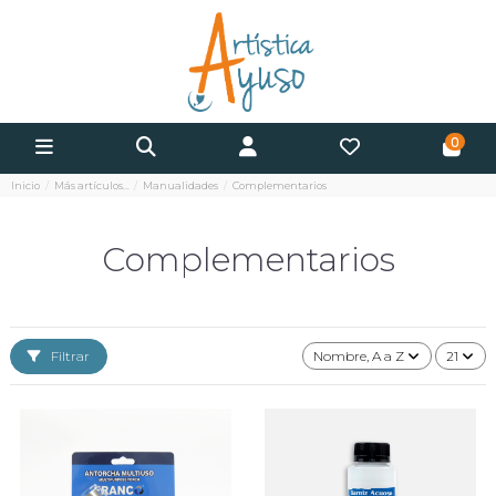
0
Inicio
Más artículos...
Manualidades
Complementarios
Complementarios
Filtrar
Nombre, A a Z
21