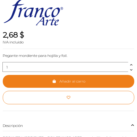
2,68 $
IVA incluido
Pegante mordiente para hojilla y foil.
Añadir al carro
Descripción