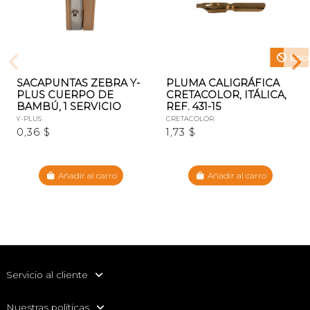
Esco
SACAPUNTAS ZEBRA Y-
PLUMA CALIGRÁFICA
PLUS CUERPO DE
CRETACOLOR, ITÁLICA,
BAMBÚ, 1 SERVICIO
REF. 431-15
Y-PLUS
CRETACOLOR
0,36 $
1,73 $
Añadir al carro
Añadir al carro
Servicio al cliente
Nuestras políticas