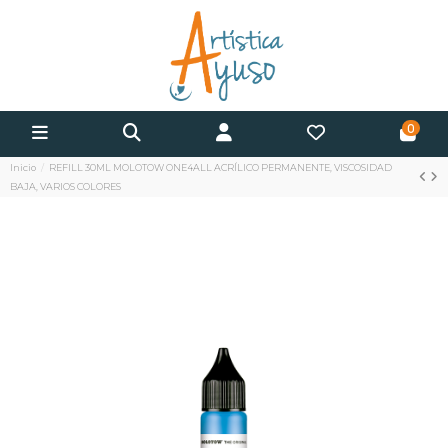
0
Inicio
REFILL 30ML MOLOTOW ONE4ALL ACRÍLICO PERMANENTE, VISCOSIDAD
BAJA, VARIOS COLORES