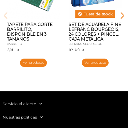
Fuera de stock
TAPETE PARA CORTE
SET DE ACUARELA FINE
BARRILITO,
LEFRANC BOURGEOIS,
DISPONIBLE EN 3
24 COLORES + PINCEL,
TAMAÑOS
CAJA METÁLICA
BARRILITO
LEFRANC & BOURGEOIS
7,81 $
57,64 $
Ver producto
Ver producto
Servicio al cliente
Nuestras políticas