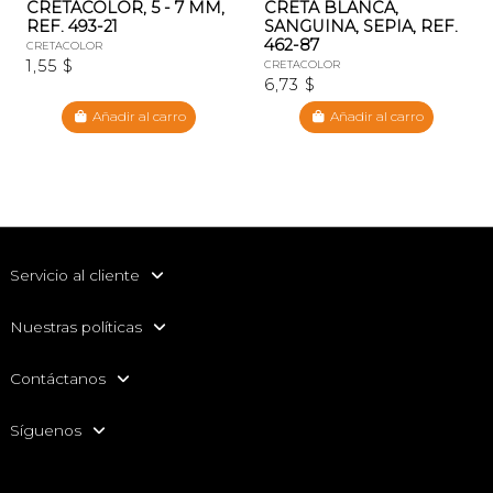
CRETACOLOR, 5 - 7 MM,
CRETA BLANCA,
REF. 493-21
SANGUINA, SEPIA, REF.
462-87
CRETACOLOR
1,55 $
CRETACOLOR
6,73 $
Añadir al carro
Añadir al carro
Servicio al cliente
Nuestras políticas
Contáctanos
Síguenos