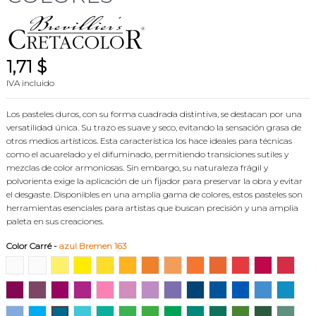
1,71 $
IVA incluido
Los pasteles duros, con su forma cuadrada distintiva, se destacan por una
versatilidad única. Su trazo es suave y seco, evitando la sensación grasa de
otros medios artísticos. Esta característica los hace ideales para técnicas
como el acuarelado y el difuminado, permitiendo transiciones sutiles y
mezclas de color armoniosas. Sin embargo, su naturaleza frágil y
polvorienta exige la aplicación de un fijador para preservar la obra y evitar
el desgaste. Disponibles en una amplia gama de colores, estos pasteles son
herramientas esenciales para artistas que buscan precisión y una amplia
paleta en sus creaciones.
Color Carré
-
azul Bremen 163
blanco permanente 101
blanco cubriente 102
amarillo de Nápoles 105
cadmio limón 107
amarillo cromo 108
amarillo sólido oscuro 109
naranja 111
bermellón claro 112
rojo perm. claro 113
bermellón oscuro 114
rojo perm. oscuro 1
carmín de rub
carmín 
caput mortuum claro 125
caput mortuum osc. 140
rubí 127
laca violeta rojiza 126
laca de rubia rosa 133
rosa antiguo claro 135
rosa antiguo oscuro 136
laca violeta azulada 139
índigo 162
azul Prusia 161
ultramar 155
azul Delft 153
azul m
azul glaciar 151
azul luminoso 158
azul Bremen 163
azul de Esmirna 164
turquesa oscuro 176
verde francés 183
verde guisante 187
verde moss oscuro 182
verde abeto 179
verde follaje 178
verde oliva claro 18
verde oliva os
verde ti