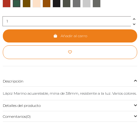
rojo inglés 209
verde oliva oscuro 191
marrón oliva 216
canela claro 131
marrón castaño 215
negro marfil 250
sombra 221
gris oscuro 235
gris claro 232
grafito acuarelable 260
Añadir al carro
Descripción
Lápiz Marino acuarelable, mina de 3.8mm, resistente a la luz. Varios colores.
Detalles del producto
Comentarios
(0)