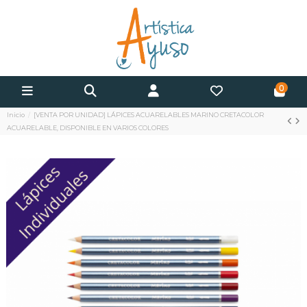
0
Inicio
[VENTA POR UNIDAD] LÁPICES ACUARELABLES MARINO CRETACOLOR
ACUARELABLE, DISPONIBLE EN VARIOS COLORES