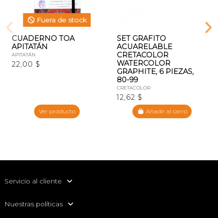
Fuera de stock
CUADERNO TOA
SET GRAFITO
APITATÁN
ACUARELABLE
CRETACOLOR
APITATÁN
WATERCOLOR
22,00 $
GRAPHITE, 6 PIEZAS,
80-99
CRETACOLOR
12,62 $
Ver producto
Añadir al carro
Servicio al cliente
Nuestras políticas