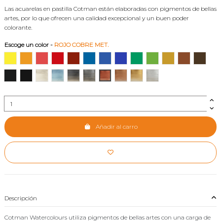
Las acuarelas en pastilla Cotman están elaboradas con pigmentos de bellas
artes, por lo que ofrecen una calidad excepcional y un buen poder
colorante.
Escoge un color
-
ROJO COBRE MET.
AMARILLO LIMON
AMARILLO CADMIO
ROJO CADMIO PALIDO
ROJO CADMIO
ALIZARIN CARMESI
AZUL CERULEO
AZUL COBALTO
ULTRAMAR FRANCES
VERDE ESMERALDA
VERDE VEJIGA
AMARILLO OCRE
TIERRA SIE
TIERR
NEGRO MARFIL
NEGRO DE HUMO
BLANCO IRIDISCENTE
AZUL IRIDISCENTE
NEGRO IRIDISCENTE
ESTAÑO MET.
ROJO COBRE MET.
BRONCE MET.
AMARILLO ORO MET.
PLATA MET.
Añadir al carro
Descripción
Cotman Watercolours utiliza pigmentos de bellas artes con una carga de