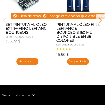
Fuera de stock
Escoge otra opción que esté dispo
SET PINTURA AL ÓLEO
PINTURA AL ÓLEO FINE
EXTRA-FINO LEFRANC
LEFRANC &
BOURGEOIS
BOURGEOIS 150 ML,
DISPONIBLE EN 38
LEFRANC & BOURGEOIS
COLORES
333,79 $
LEFRANC & BOURGEOIS
16,56 $
Ver producto
Ver producto
Servicio al cliente