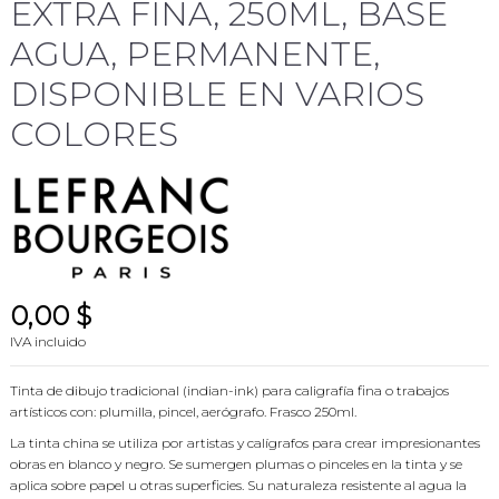
EXTRA FINA, 250ML, BASE
AGUA, PERMANENTE,
DISPONIBLE EN VARIOS
COLORES
0,00 $
IVA incluido
Tinta de dibujo tradicional (indian-ink) para caligrafía fina o trabajos
artísticos con: plumilla, pincel, aerógrafo. Frasco 250ml.
La tinta china se utiliza por artistas y calígrafos para crear impresionantes
obras en blanco y negro. Se sumergen plumas o pinceles en la tinta y se
aplica sobre papel u otras superficies. Su naturaleza resistente al agua la