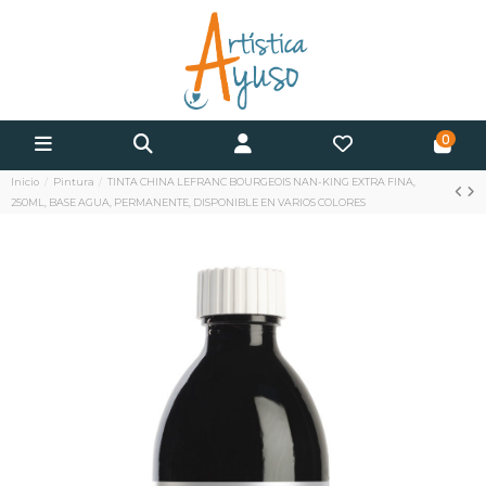
0
Inicio
Pintura
TINTA CHINA LEFRANC BOURGEOIS NAN-KING EXTRA FINA,
250ML, BASE AGUA, PERMANENTE, DISPONIBLE EN VARIOS COLORES