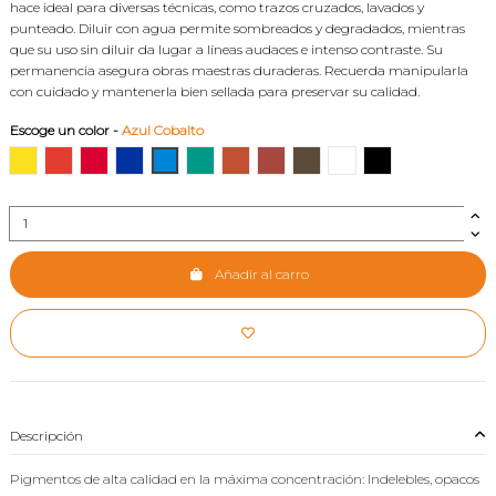
hace ideal para diversas técnicas, como trazos cruzados, lavados y
punteado. Diluir con agua permite sombreados y degradados, mientras
que su uso sin diluir da lugar a líneas audaces e intenso contraste. Su
permanencia asegura obras maestras duraderas. Recuerda manipularla
con cuidado y mantenerla bien sellada para preservar su calidad.
Escoge un color
-
Azul Cobalto
Amarillo
Bermellón
Carmín
Azul
Azul Cobalto
Verde
Café Claro
Tierra de Siena Tostada
Sepia
Blanco
Negro
Añadir al carro
Descripción
Pigmentos de alta calidad en la máxima concentración: Indelebles, opacos